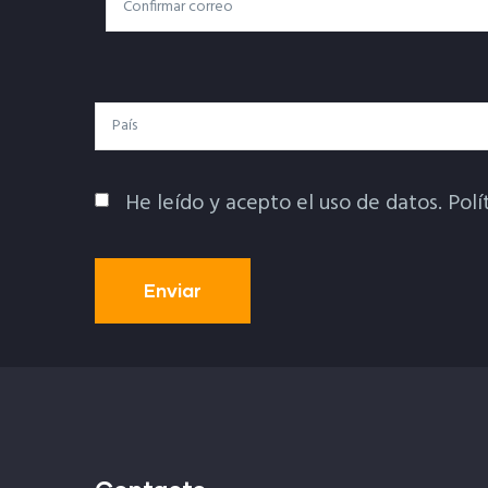
Correo Electrónico
Electrónico
País
He leído y acepto el uso de datos.
Polí
Política De Privacidad