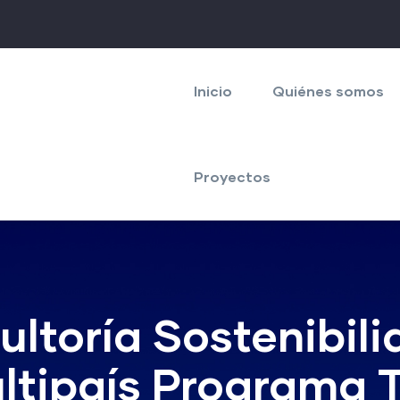
Navegación
principal
Inicio
Quiénes somos
Proyectos
toría Sostenibili
ltipaís Programa 