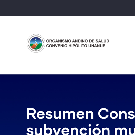
Pasar
al
contenido
principal
Resumen Consul
subvención mu