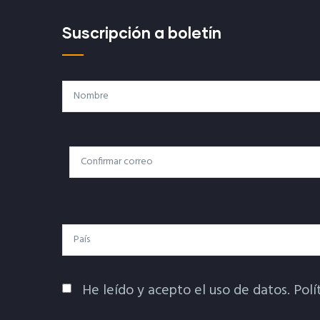
Suscripción a boletín
Nombre
Correo
Correo Electrónico
Electrónico
País
He leído y acepto el uso de datos.
Polí
Política De Privacidad