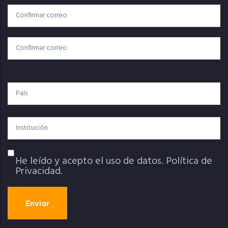
Correo
Correo Electrónico
Electrónico
Confirmar Correo
País
Institución
He leído y acepto el uso de datos.
Política de
Política De Privacidad
Privacidad.