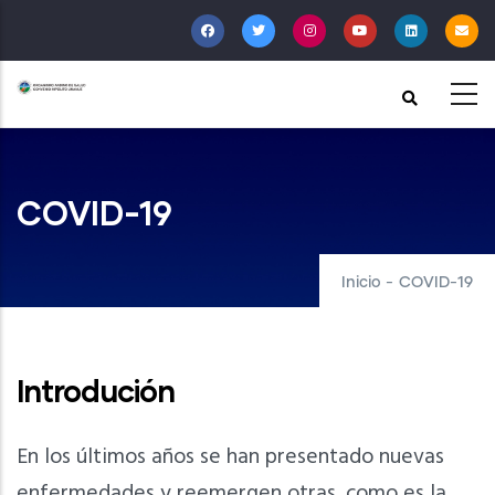
Pasar
al
contenido
principal
COVID-19
Inicio
-
COVID-19
Introdución
En los últimos años se han presentado nuevas
enfermedades y reemergen otras, como es la