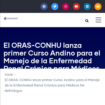
Pasar
al
contenido
principal
El ORAS-CONHU lanza
primer Curso Andino para el
Manejo de la Enfermedad
Renal Crónica para Médicos
No Nefrólogos
Inicio
-
El ORAS-CONHU lanza primer Curso Andino para el Manejo
de la Enfermedad Renal Crónica para Médicos No
Nefrólogos