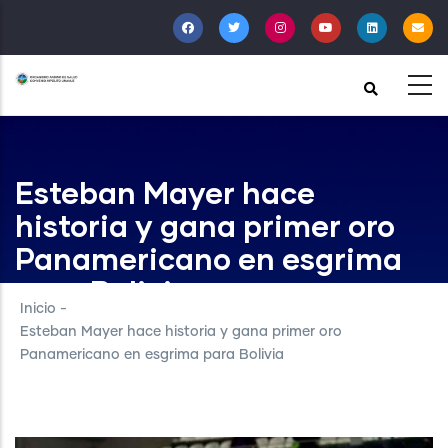
Pasar
al
contenido
principal
Esteban Mayer hace
historia y gana primer oro
Panamericano en esgrima
para Bolivia
Inicio
-
Esteban Mayer hace historia y gana primer oro
Panamericano en esgrima para Bolivia