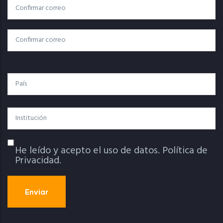
Correo
Correo Electrónico
Electrónico
Confirmar Correo
País
Institución
He leído y acepto el uso de datos.
Política de
Política De Privacidad
Privacidad.