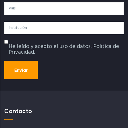
País
Institución
He leído y acepto el uso de datos.
Política de
Política De Privacidad
Privacidad.
Contacto