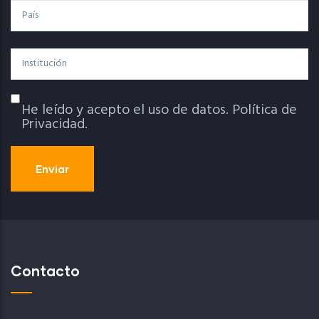
País
Institución
He leído y acepto el uso de datos.
Política de
Política De Privacidad
Privacidad.
Contacto