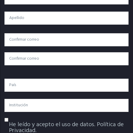
Apellido
Correo
Correo Electrónico
Electrónico
Confirmar Correo
País
Institución
He leído y acepto el uso de datos.
Política de
Política De Privacidad
Privacidad.