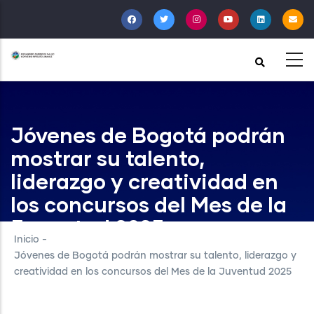
Pasar
al
contenido
principal
Jóvenes de Bogotá podrán
mostrar su talento,
liderazgo y creatividad en
los concursos del Mes de la
Juventud 2025
Inicio
-
Jóvenes de Bogotá podrán mostrar su talento, liderazgo y
creatividad en los concursos del Mes de la Juventud 2025