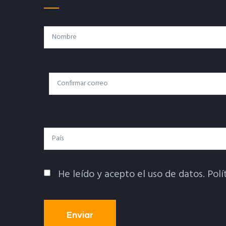
Nombre
Correo
Correo Electrónico
Electrónico
País
He leído y acepto el uso de datos.
Polí
Política De Privacidad