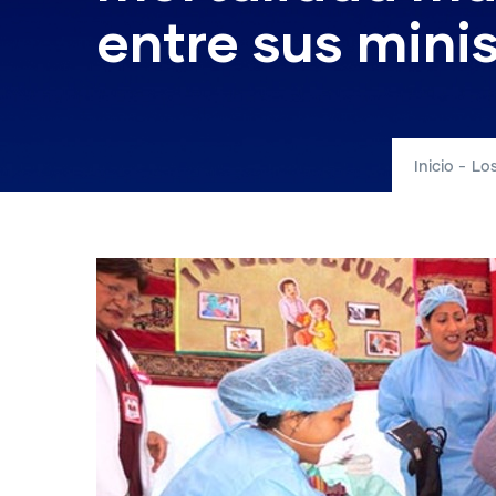
entre sus mini
Inicio
-
Los