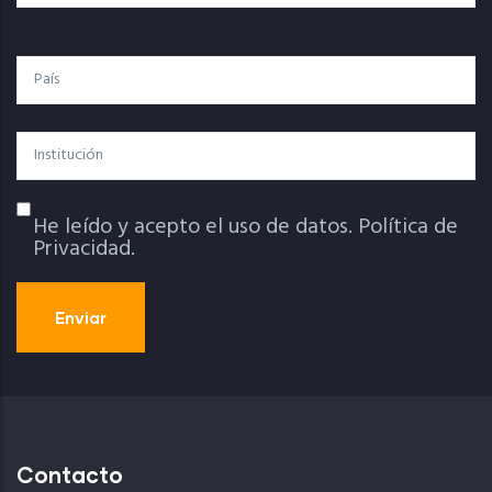
País
Institución
He leído y acepto el uso de datos.
Política de
Política De Privacidad
Privacidad.
Contacto