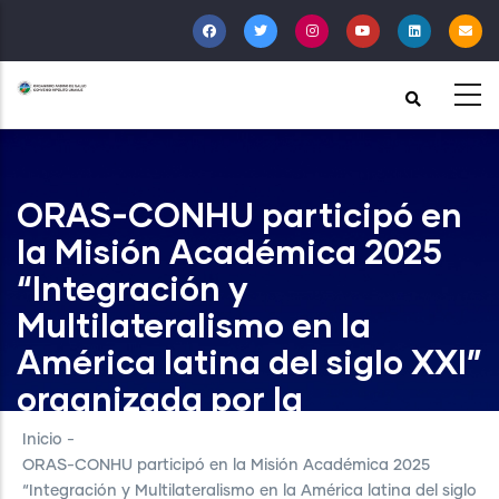
Pasar
al
contenido
principal
ORAS-CONHU participó en
la Misión Académica 2025
“Integración y
Multilateralismo en la
América latina del siglo XXI”
organizada por la
Universidad Peruana de
Inicio
-
Ciencias Aplicadas
ORAS-CONHU participó en la Misión Académica 2025
“Integración y Multilateralismo en la América latina del siglo