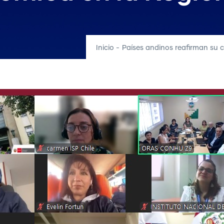
Inicio
-
Países andinos reafirman su 