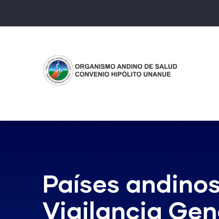
Pasar
al
contenido
principal
Países andinos
Vigilancia Gen