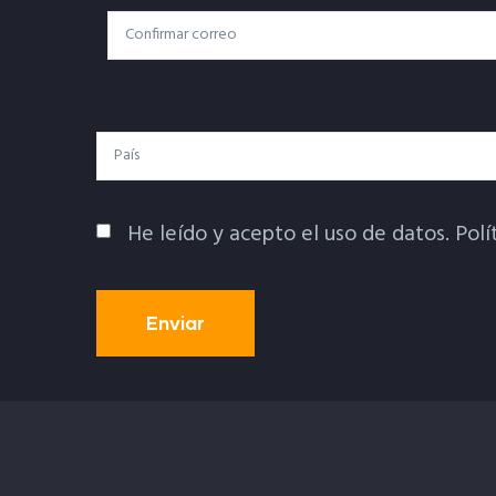
Correo
Correo Electrónico
Electrónico
País
He leído y acepto el uso de datos.
Polí
Política De Privacidad