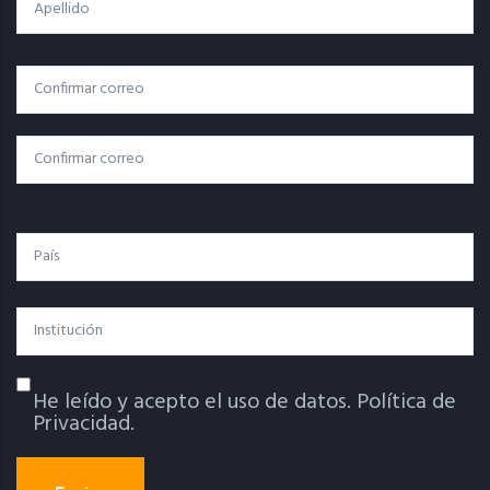
Apellido
Correo
Correo Electrónico
Electrónico
Confirmar Correo
País
Institución
He leído y acepto el uso de datos.
Política de
Política De Privacidad
Privacidad.