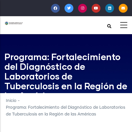
Pasar
al
contenido
principal
Programa: Fortalecimiento
del Diagnóstico de
Laboratorios de
Tuberculosis en la Región de
las Américas
Inicio
-
Programa: Fortalecimiento del Diagnóstico de Laboratorios
de Tuberculosis en la Región de las Américas