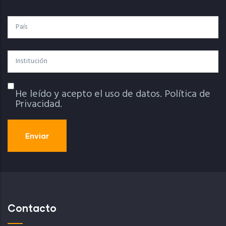
País
Institución
He leído y acepto el uso de datos.
Política de
Política De Privacidad
Privacidad.
Contacto