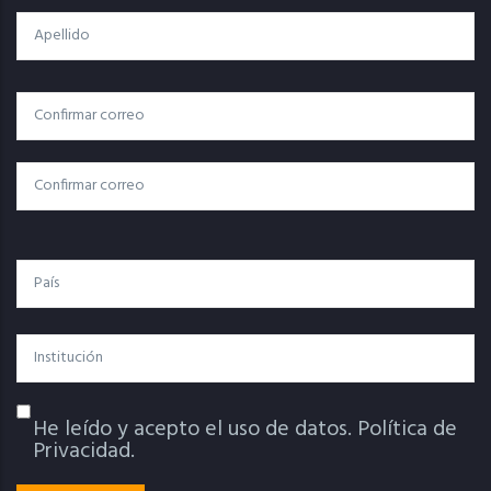
Apellido
Correo
Correo Electrónico
Electrónico
Confirmar Correo
País
Institución
He leído y acepto el uso de datos.
Política de
Política De Privacidad
Privacidad.