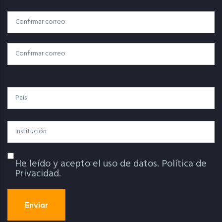
Correo
Correo Electrónico
Electrónico
Confirmar Correo
País
Institución
He leído y acepto el uso de datos.
Política de
Política De Privacidad
Privacidad.