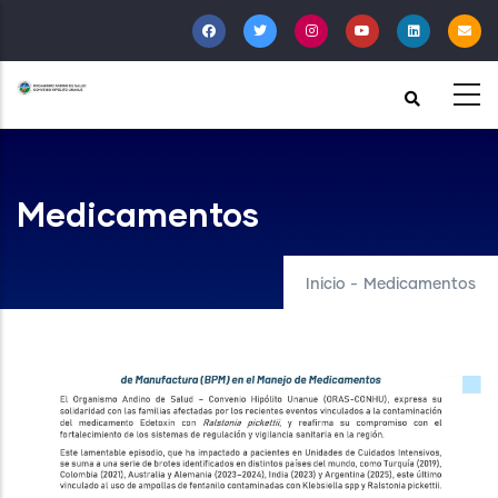
Pasar
al
contenido
principal
Medicamentos
Inicio
-
Medicamentos