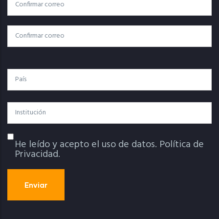
Correo
Correo Electrónico
Electrónico
Confirmar Correo
País
Institución
He leído y acepto el uso de datos.
Política de
Política De Privacidad
Privacidad.