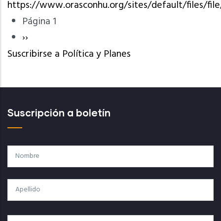
https://www.orasconhu.org/sites/default/files/fil
Página 1
Paginación
Siguiente
››
Suscribirse a Política y Planes
página
Suscripción a boletín
Nombre
Apellido