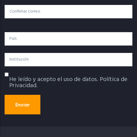
Electrónico
Confirmar Correo
País
Institución
He leído y acepto el uso de datos.
Política de
Política De Privacidad
Privacidad.