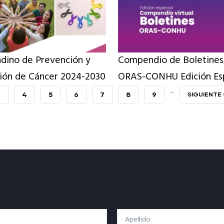
ndino de Prevención y
Compendio de Boletines
ión de Cáncer 2024-2030
ORAS-CONHU Edición Esp
…
PAGE
3
PAGE
4
PAGE
5
PAGE
6
PAGE
7
PAGE
8
PAGE
9
SIGUIENTE
SIGUIENTE 
PÁGINA
Apellido