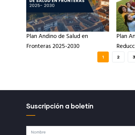
Plan Andino de Salud en
Plan A
Fronteras 2025-2030
Reducc
PÁGINA
1
PAGE
2
ACTUAL
Suscripción a boletín
Nombre