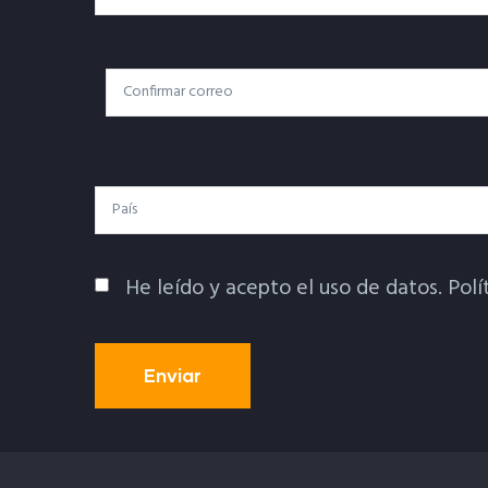
Correo
Correo Electrónico
Electrónico
País
He leído y acepto el uso de datos.
Polí
Política De Privacidad