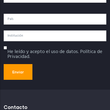
País
Institución
He leído y acepto el uso de datos.
Política de
Política De Privacidad
Privacidad.
Contacto