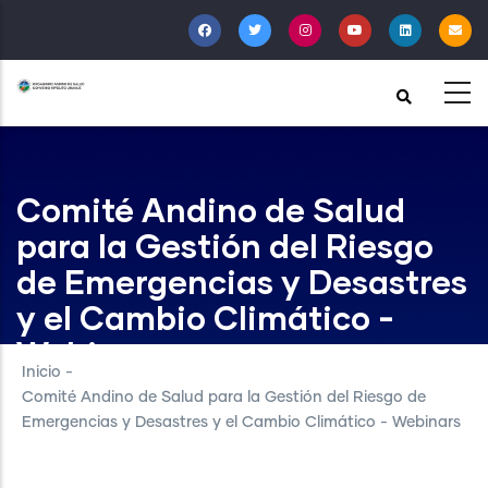
Pasar
al
contenido
principal
Comité Andino de Salud
para la Gestión del Riesgo
de Emergencias y Desastres
y el Cambio Climático -
Webinars
Inicio
-
Comité Andino de Salud para la Gestión del Riesgo de
Emergencias y Desastres y el Cambio Climático - Webinars