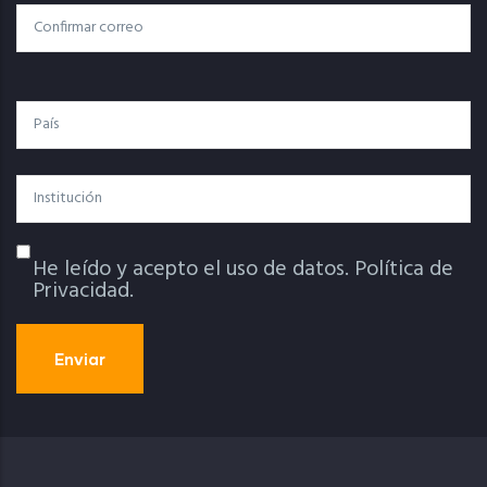
Confirmar Correo
País
Institución
He leído y acepto el uso de datos.
Política de
Política De Privacidad
Privacidad.