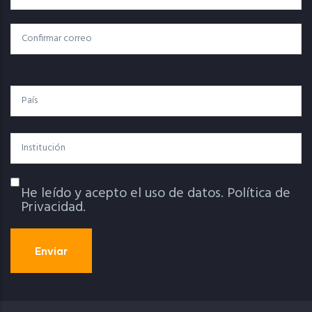
Electrónico
Confirmar Correo
País
Institución
He leído y acepto el uso de datos.
Política de
Política De Privacidad
Privacidad.