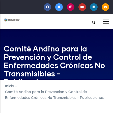
Pasar
al
contenido
principal
Comité Andino para la
Prevención y Control de
Enfermedades Crónicas No
Transmisibles -
Publicaciones
Inicio
-
Comité Andino para la Prevención y Control de
Enfermedades Crónicas No Transmisibles - Publicaciones