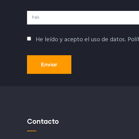
País
He leído y acepto el uso de datos.
Polí
Política De Privacidad
Contacto