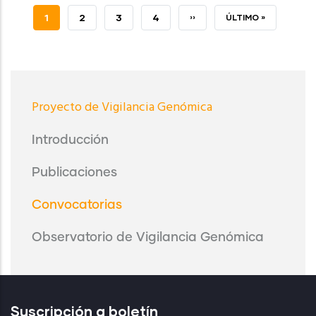
PÁGINA
1
PAGE
2
PAGE
3
PAGE
4
SIGUIENTE
››
ÚLTIMA
ÚLTIMO »
ACTUAL
PÁGINA
PÁGINA
Proyecto
Proyecto de Vigilancia Genómica
de
Vigilancia
Introducción
Genómica
Publicaciones
Convocatorias
Observatorio de Vigilancia Genómica
Suscripción a boletín