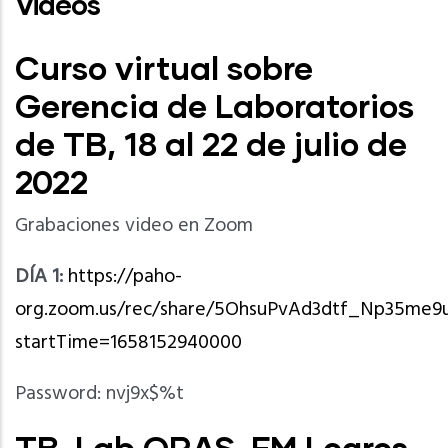
Videos
Curso virtual sobre
Gerencia de Laboratorios
de TB, 18 al 22 de julio de
2022
Grabaciones video en Zoom
DÍA 1:
https://paho-
org.zoom.us/rec/share/5OhsuPvAd3dtf_Np35m
startTime=1658152940000
Password: nvj9x$%t
TB-Lab ORAS-FM Logros