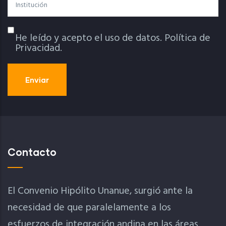
Institución
He leído y acepto el uso de datos.
Política de
Política De Privacidad
Privacidad.
Contacto
El Convenio Hipólito Unanue, surgió ante la
necesidad de que paralelamente a los
esfuerzos de integración andina en las áreas