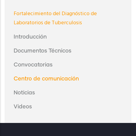
Menu
Fortalecimiento del Diagnóstico de
Fortalecimiento
Laboratorios de Tuberculosis
del
Diagnóstico
Introducción
de
Laboratorios
Documentos Técnicos
de
Tuberculosis
Convocatorias
Centro de comunicación
Noticias
Videos