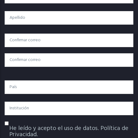
Apellido
Correo
Correo Electrónico
Electrónico
Confirmar Correo
País
Institución
He leído y acepto el uso de datos.
Política de
Política De Privacidad
Privacidad.