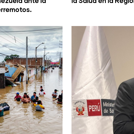
ezuela ante la
la Salud en la Regi
erremotos.