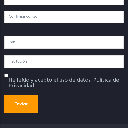
Electrónico
Confirmar Correo
País
Institución
He leído y acepto el uso de datos.
Política de
Política De Privacidad
Privacidad.