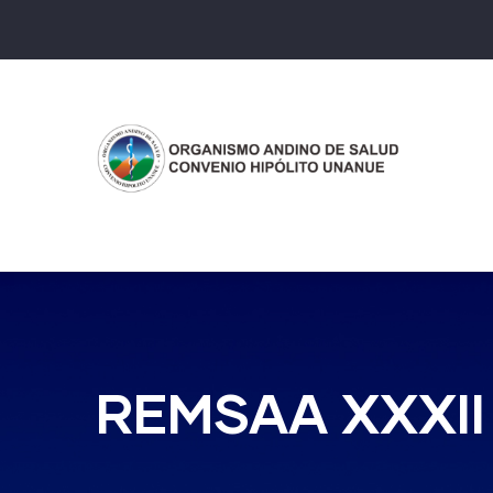
Pasar
al
contenido
principal
REMSAA XXXII