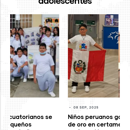
adolescentes
-
J
mo
c
M
-
08 SEP, 2025
Niños peruanos ganan medallas
de oro en certamen internacional