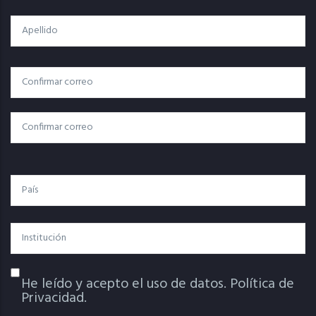
Apellido
Correo
Correo Electrónico
Electrónico
Confirmar Correo
País
Institución
He leído y acepto el uso de datos.
Política de
Política De Privacidad
Privacidad.