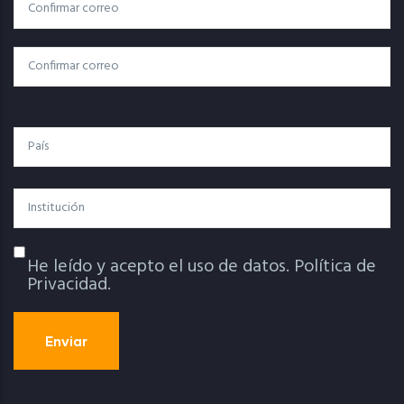
Correo
Correo Electrónico
Electrónico
Confirmar Correo
País
Institución
He leído y acepto el uso de datos.
Política de
Política De Privacidad
Privacidad.