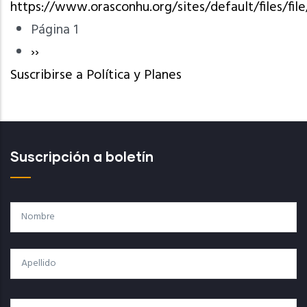
https://www.orasconhu.org/sites/default/files/fil
Página 1
Paginación
Siguiente
››
Suscribirse a Política y Planes
página
Suscripción a boletín
Nombre
Apellido