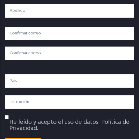
Apellido
Correo
Correo Electrónico
Electrónico
Confirmar Correo
País
Institución
He leído y acepto el uso de datos.
Política de
Política De Privacidad
Privacidad.