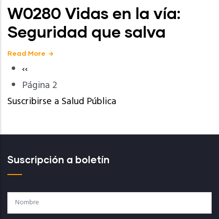
W0280 Vidas en la vía:
Seguridad que salva
Read More
Página
‹‹
Paginación
anterior
Página 2
Suscribirse a Salud Pública
Suscripción a boletín
Nombre