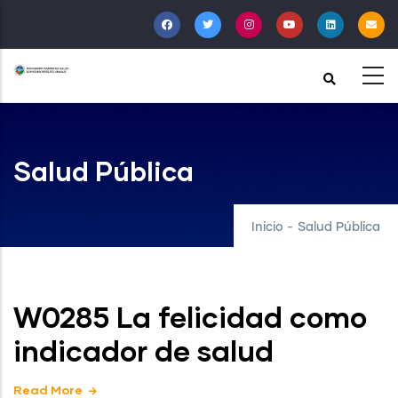
Pasar
al
contenido
principal
Salud Pública
Inicio
-
Salud Pública
W0285 La felicidad como
indicador de salud
Read More