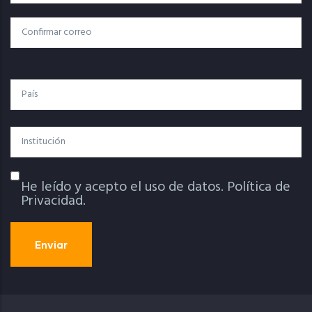
Electrónico
Confirmar Correo
País
Institución
He leído y acepto el uso de datos.
Política de
Política De Privacidad
Privacidad.