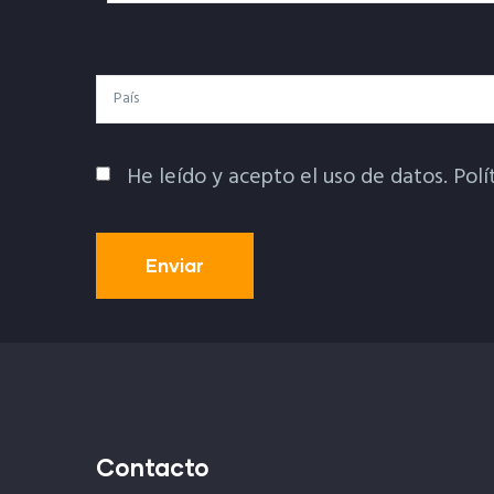
Electrónico
País
He leído y acepto el uso de datos.
Polí
Política De Privacidad
Contacto