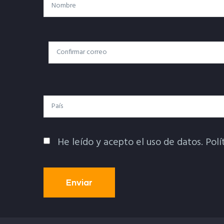
Nombre
Correo
Correo Electrónico
Electrónico
País
He leído y acepto el uso de datos.
Polí
Política De Privacidad