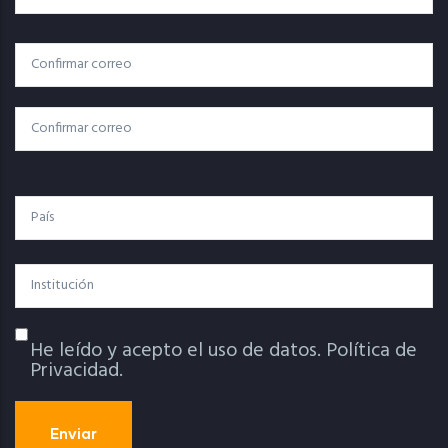
Correo
Correo Electrónico
Electrónico
Confirmar Correo
País
Institución
He leído y acepto el uso de datos.
Política de
Política De Privacidad
Privacidad.