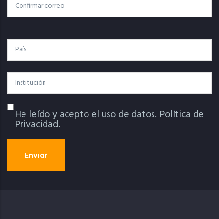
Confirmar Correo
País
Institución
He leído y acepto el uso de datos.
Política de
Política De Privacidad
Privacidad.