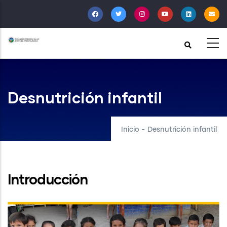
Pasar
al
contenido
principal
Desnutrición infantil
Inicio
-
Desnutrición infantil
Introducción