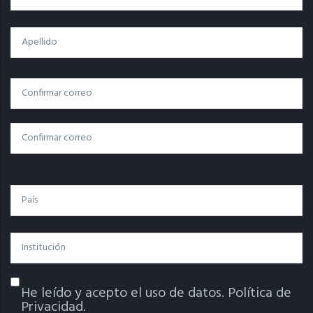
Apellido
Correo
Correo Electrónico
Electrónico
Confirmar Correo
País
Institución
He leído y acepto el uso de datos.
Política de
Política De Privacidad
Privacidad.