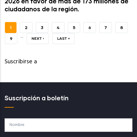
2026 en favor de más de 173 millones de
ciudadanos de la región.
PÁGINA
1
PAGE
2
PAGE
3
PAGE
4
PAGE
5
PAGE
6
PAGE
7
PAGE
8
…
ACTUAL
PAGE
9
SIGUIENTE
NEXT ›
ÚLTIMA
LAST »
PÁGINA
PÁGINA
Suscribirse a
Suscripción a boletín
Nombre