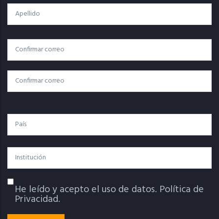
Apellido
Correo
Correo Electrónico
Electrónico
Confirmar Correo
País
Institución
He leído y acepto el uso de datos.
Política de
Política De Privacidad
Privacidad.