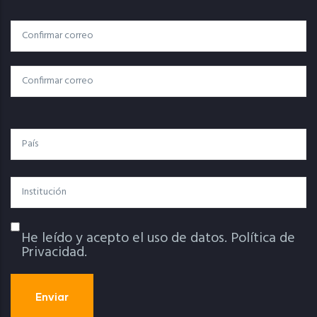
Correo
Correo Electrónico
Electrónico
Confirmar Correo
País
Institución
He leído y acepto el uso de datos.
Política de
Política De Privacidad
Privacidad.