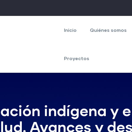
Navegación
principal
Inicio
Quiénes somos
Proyectos
ción indígena y el
alud. Avances y de