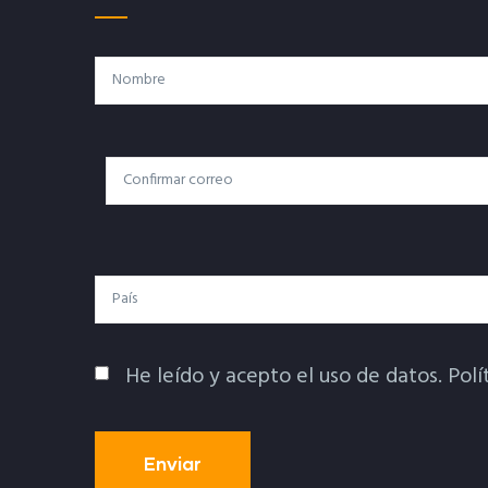
Nombre
Correo
Correo Electrónico
Electrónico
País
He leído y acepto el uso de datos.
Polí
Política De Privacidad