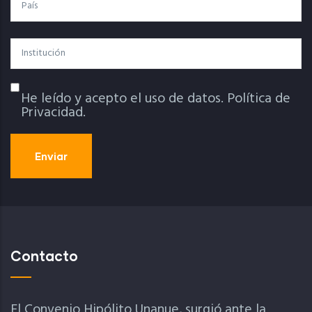
País
Institución
He leído y acepto el uso de datos.
Política de
Política De Privacidad
Privacidad.
Contacto
El Convenio Hipólito Unanue, surgió ante la