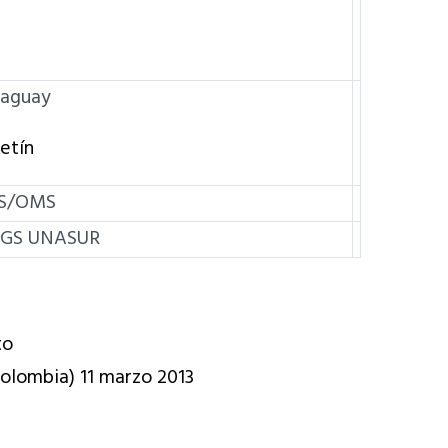
raguay
etín
S/OMS
AGS UNASUR
to
olombia) 11 marzo 2013