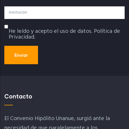
Institución
He leído y acepto el uso de datos.
Política de
Política De Privacidad
Privacidad.
Contacto
El Convenio Hipólito Unanue, surgió ante la
necesidad de que paralelamente a los