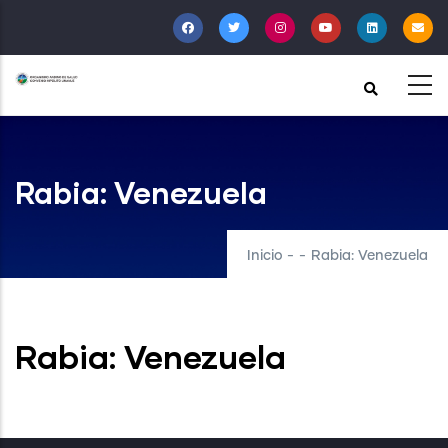
Pasar
al
contenido
principal
Rabia: Venezuela
Inicio
-
-
Rabia: Venezuela
Rabia: Venezuela