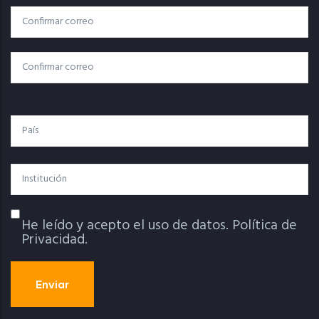
Correo
Correo Electrónico
Electrónico
Confirmar Correo
País
Institución
He leído y acepto el uso de datos.
Política de
Política De Privacidad
Privacidad.