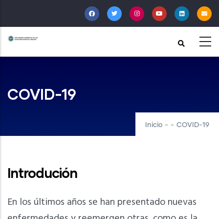
Pasar
al
contenido
principal
COVID-19
Inicio
-
-
COVID-19
Introdución
En los últimos años se han presentado nuevas
enfermedades y reemergen otras, como es la