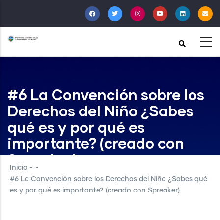
Pasar
al
contenido
principal
#6 La Convención sobre los
Derechos del Niño ¿Sabes
qué es y por qué es
importante? (creado con
Spreaker)
Inicio
-
-
#6 La Convención sobre los Derechos del Niño ¿Sabes qué
es y por qué es importante? (creado con Spreaker)