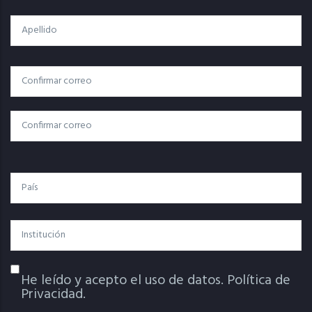
Apellido
Correo
Correo Electrónico
Electrónico
Confirmar Correo
País
Institución
He leído y acepto el uso de datos.
Política de
Política De Privacidad
Privacidad.