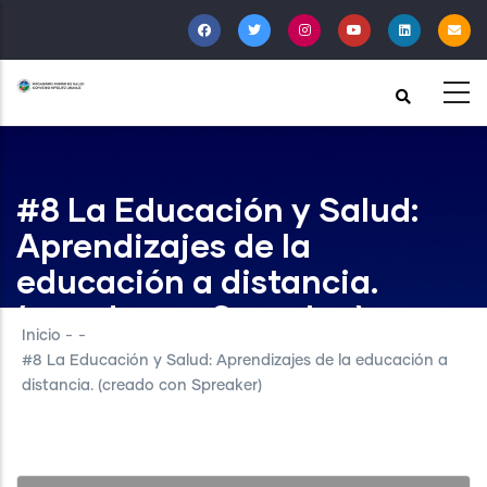
Pasar
al
contenido
principal
#8 La Educación y Salud:
Aprendizajes de la
educación a distancia.
(creado con Spreaker)
Inicio
-
-
#8 La Educación y Salud: Aprendizajes de la educación a
distancia. (creado con Spreaker)